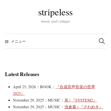
コ
stripeless
ン
テ
music and critique
ン
ツ
検
へ
索:
メニュー
ス
キ
ッ
プ
Latest Releases
April 25, 2026：BOOK：
『合成音声音楽の世界
2025』
November 29, 2025：MUSIC：
呆 / 『SYSTEM2』
November 29, 2025：MUSIC：
浅倉森 / 『ざわめき』