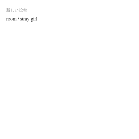
投
新しい投稿
room / stray girl
稿
ナ
ビ
ゲ
ー
シ
ョ
ン