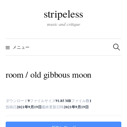
コ
stripeless
ン
テ
music and critique
ン
ツ
検
へ
索:
メニュー
ス
キ
ッ
room / old gibbous moon
プ
9
91.85 MB
1
ダウンロード
ファイルサイズ
ファイル数
2021年9月19日
2021年9月19日
投稿日
最終更新日時