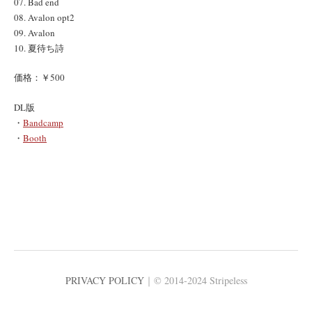
07. Bad end
08. Avalon opt2
09. Avalon
10. 夏待ち詩
価格：￥500
DL版
・
Bandcamp
・
Booth
PRIVACY POLICY
｜© 2014-2024 Stripeless