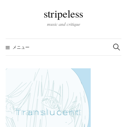
コ
stripeless
ン
テ
music and critique
ン
ツ
検
へ
索:
メニュー
ス
キ
ッ
プ